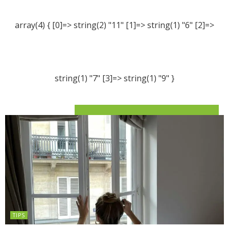
array(4) { [0]=> string(2) "11" [1]=> string(1) "6" [2]=>
string(1) "7" [3]=> string(1) "9" }
TIPS