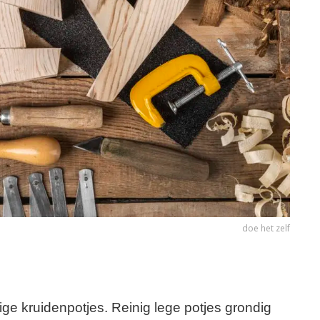
doe het zelf
ge kruidenpotjes. Reinig lege potjes grondig