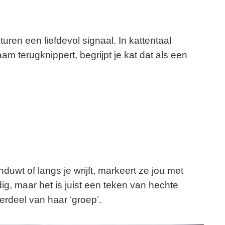
uren een liefdevol signaal. In kattentaal
zaam terugknippert, begrijpt je kat dat als een
uwt of langs je wrijft, markeert ze jou met
ig, maar het is juist een teken van hechte
rdeel van haar ‘groep’.