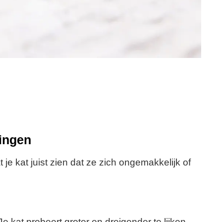
ingen
 je kat juist zien dat ze zich ongemakkelijk of
kat probeert groter en dreigender te lijken.