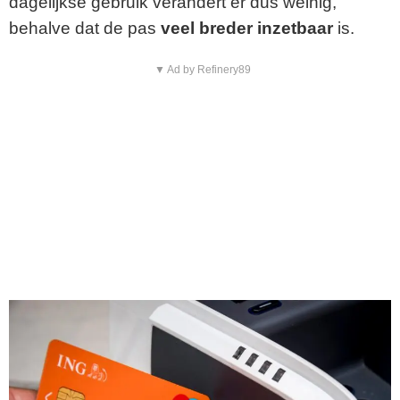
dagelijkse gebruik verandert er dus weinig,
behalve dat de pas
veel breder inzetbaar
is.
▼ Ad by Refinery89