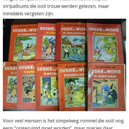
stripalbums die ooit trouw werden gelezen, maar
inmiddels vergeten zijn.
Voor veel mensen is het simpelweg rommel die ooit nog
eens “opgeruimd moet worden”, maar precies daar