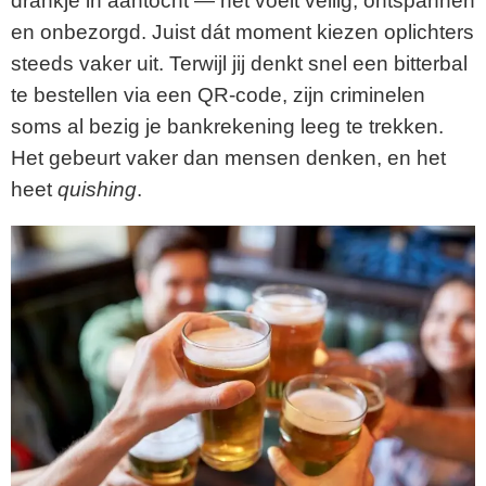
drankje in aantocht — het voelt veilig, ontspannen
en onbezorgd. Juist dát moment kiezen oplichters
steeds vaker uit. Terwijl jij denkt snel een bitterbal
te bestellen via een QR-code, zijn criminelen
soms al bezig je bankrekening leeg te trekken.
Het gebeurt vaker dan mensen denken, en het
heet
quishing
.