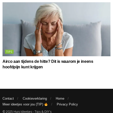
TIPS
Airco aan tijdens de hitte? Dit is waarom je ineens
hoofdpijn kunt krijgen
Contact
Cookieverklaring
Home
Meer ideetjes voor jou (TIP)
Privacy Policy
© 2025 Huis Ideetjes - Tips & DIY's