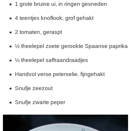
1 grote bruine ui, in ringen gesneden
4 teentjes knoflook, grof gehakt
2 tomaten, geraspt
½ theelepel zoete gerookte Spaanse paprika
¼ theelepel saffraandraadjes
Handvol verse peterselie, fijngehakt
Snufje zeezout
Snufje zwarte peper